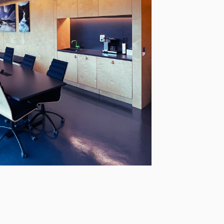
hjemmeside.
Les mer
Lukk