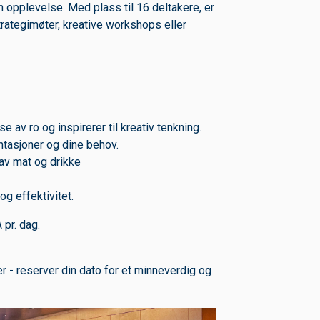
 opplevelse. Med plass til 16 deltakere, er
trategimøter, kreative workshops eller
Om bruk av cookies
e av ro og inspirerer til kreativ tenkning.
PÃ¥ noen deler av www.helgelandkraft.no benyttes
ntasjoner og dine behov.
informasjonskapsler, sÃ¥kalte cookies. PÃ¥ sider som krever
 av mat og drikke
pÃ¥logging (Min side) vil det lagres informasjon om hvem du
er slik at du slipper Ã¥ skrive inn hvem du er neste gang du
og effektivitet.
besÃ¸ker siden.
 pr. dag.
Vi samler ogsÃ¥ inn anonym informasjon om hva de enkelte
brukerne gjÃ¸r pÃ¥ vÃ¥re sider. Dette gjÃ¸r vi for Ã¥ kunne
forbedre vÃ¥re tjenester. Vi bruker ikke cookies for Ã¥ samle
er - reserver din dato for et minneverdig og
sensitiv personlig informasjon. Du kan til enhver tid gjÃ¸re
endringer i nettleseren din og blokkere cookies. Ved Ã¥
blokkere alle cookies kan du miste tilgangen til deler av vÃ¥r