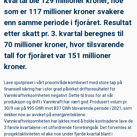
kvartal ble 129 millioner kroner, noe
som er 117 millioner kroner svakere
enn samme periode i fjoråret. Resultat
etter skatt pr. 3. kvartal beregnes til
70 millioner kroner, hvor tilsvarende
tall for fjoråret var 151 millioner
kroner.
Lave spotpriser i vårt prisområde kombinert med store tap på
finansiell sikring har i stor grad påvirket driftsresultatet for
Vannkraftvirksomheten negativt. Dette til tross for at vår
produksjon og drift i Vannkraft har vært god. Produsert volum pr.
30/9 var på 995 GWh mot 837 GWh tilsvarende periode i 2021, som
dekker noe av avviket på energiinntektene.
Vannkraftvirksomheten har lyktes med å holde kostnadene lave de
3 første kvartalene i et utfordrende forretningsår. Det forventes at
prosjektaktiviteten vil øke noe under fjerde kvartal blant i