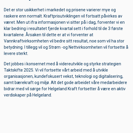
tid gjÃ¸re endringer i nettleseren din og blokkere cookies.
Ved Ã¥ blokkere alle cookies kan du miste tilgangen til deler
Det er stor usikkerhet i markedet og prisene varierer mye og
av vÃ¥r hjemmeside.
raskere enn normalt. Kraftprisutviklingen vil fortsatt påvirkes av
været. Men ut ifra informasjonen vi sitter på i dag, forventer vi en
Les mer
Lukk
klar bedring i resultatet fjerde kvartal sett i forhold til de 3 første
kvartalene. Årsaken til dette er at vi forventer at
Vannkraftvirksomheten vil bedre sitt resultat, noe som vil ha stor
betydning. I tillegg vil og Strøm -og Nettvirksomheten vil fortsette å
levere sterkt.
Det jobbes i konsernet med å videreutvikle og styrke strategien
Taktskifte 2025. Vi vil fortsette vårt arbeid med å utvikle
organisasjonen, kundefokusert vekst, teknologi og digitalisering,
samt bærekraft og miljø. Alt det gode arbeidet våre medarbeidere
bidrar med vil sørge for Helgeland Kraft fortsetter å være en aktiv
verdiskaper på Helgeland.