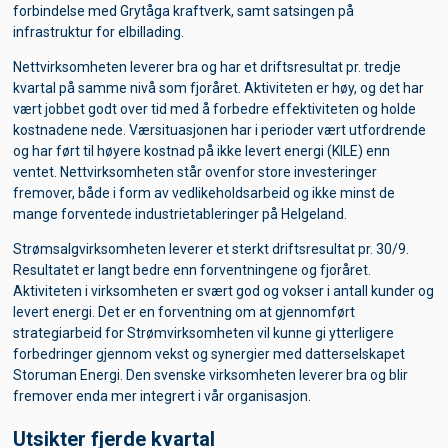
forbindelse med Grytåga kraftverk, samt satsingen på
infrastruktur for elbillading.
Nettvirksomheten leverer bra og har et driftsresultat pr. tredje
kvartal på samme nivå som fjoråret. Aktiviteten er høy, og det har
vært jobbet godt over tid med å forbedre effektiviteten og holde
kostnadene nede. Værsituasjonen har i perioder vært utfordrende
og har ført til høyere kostnad på ikke levert energi (KILE) enn
ventet. Nettvirksomheten står ovenfor store investeringer
fremover, både i form av vedlikeholdsarbeid og ikke minst de
Om bruk av cookies
mange forventede industrietableringer på Helgeland.
PÃ¥ noen deler av www.helgelandkraft.no benyttes
Strømsalgvirksomheten leverer et sterkt driftsresultat pr. 30/9.
informasjonskapsler, sÃ¥kalte cookies. PÃ¥ sider som
Resultatet er langt bedre enn forventningene og fjoråret.
krever pÃ¥logging (Min side) vil det lagres informasjon om
Aktiviteten i virksomheten er svært god og vokser i antall kunder og
hvem du er slik at du slipper Ã¥ skrive inn hvem du er neste
levert energi. Det er en forventning om at gjennomført
gang du besÃ¸ker siden.
strategiarbeid for Strømvirksomheten vil kunne gi ytterligere
forbedringer gjennom vekst og synergier med datterselskapet
Vi samler ogsÃ¥ inn anonym informasjon om hva de
Storuman Energi. Den svenske virksomheten leverer bra og blir
enkelte brukerne gjÃ¸r pÃ¥ vÃ¥re sider. Dette gjÃ¸r vi for Ã¥
fremover enda mer integrert i vår organisasjon.
kunne forbedre vÃ¥re tjenester. Vi bruker ikke cookies for
Ã¥ samle sensitiv personlig informasjon. Du kan til enhver
Utsikter fjerde kvartal