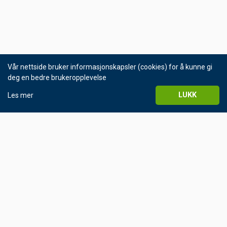
Vår nettside bruker informasjonskapsler (cookies) for å kunne gi
deg en bedre brukeropplevelse
LUKK
Les mer
© Helgeland Kraft 2016
Personvernerklæring
KONTAKT OSS
Sentralbord 75 10 00 00