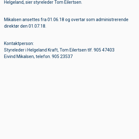
Helgeland, sier styreleder Tom Eilertsen.
av vÃ¥r hjemmeside.
Les mer
Lukk
Mikalsen ansettes fra 01.06.18 og overtar som administrerende
direktør den 01.07.18.
Kontaktperson:
Styreleder i Helgeland Kraft, Tom Eilertsen tlf. 905 47403
Eivind Mikalsen, telefon. 905 23537