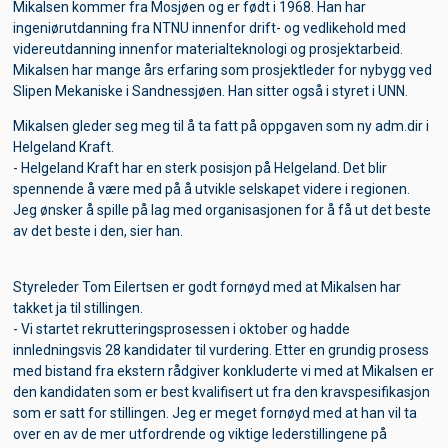
Mikalsen kommer fra Mosjøen og er født i 1968. Han har
ingeniørutdanning fra NTNU innenfor drift- og vedlikehold med
videreutdanning innenfor materialteknologi og prosjektarbeid.
Mikalsen har mange års erfaring som prosjektleder for nybygg ved
Slipen Mekaniske i Sandnessjøen. Han sitter også i styret i UNN.
Mikalsen gleder seg meg til å ta fatt på oppgaven som ny adm.dir i
Helgeland Kraft.
- Helgeland Kraft har en sterk posisjon på Helgeland. Det blir
Om bruk av cookies
spennende å være med på å utvikle selskapet videre i regionen.
Jeg ønsker å spille på lag med organisasjonen for å få ut det beste
PÃ¥ noen deler av www.helgelandkraft.no benyttes
av det beste i den, sier han.
informasjonskapsler, sÃ¥kalte cookies. PÃ¥ sider som
krever pÃ¥logging (Min side) vil det lagres informasjon om
hvem du er slik at du slipper Ã¥ skrive inn hvem du er neste
Styreleder Tom Eilertsen er godt fornøyd med at Mikalsen har
gang du besÃ¸ker siden.
takket ja til stillingen.
- Vi startet rekrutteringsprosessen i oktober og hadde
Vi samler ogsÃ¥ inn anonym informasjon om hva de
innledningsvis 28 kandidater til vurdering. Etter en grundig prosess
enkelte brukerne gjÃ¸r pÃ¥ vÃ¥re sider. Dette gjÃ¸r vi for Ã¥
med bistand fra ekstern rådgiver konkluderte vi med at Mikalsen er
kunne forbedre vÃ¥re tjenester. Vi bruker ikke cookies for
den kandidaten som er best kvalifisert ut fra den kravspesifikasjon
Ã¥ samle sensitiv personlig informasjon. Du kan til enhver
som er satt for stillingen. Jeg er meget fornøyd med at han vil ta
tid gjÃ¸re endringer i nettleseren din og blokkere cookies.
over en av de mer utfordrende og viktige lederstillingene på
Ved Ã¥ blokkere alle cookies kan du miste tilgangen til deler