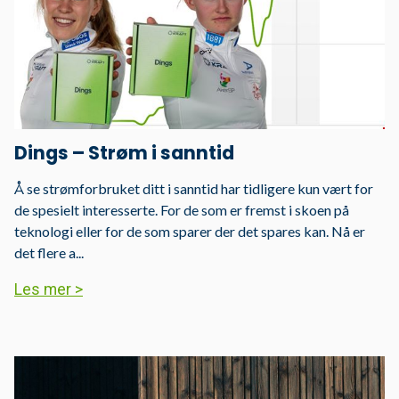
Om bruk av cookies
PÃ¥ noen deler av www.helgelandkraft.no benyttes
informasjonskapsler, sÃ¥kalte cookies. PÃ¥ sider som
krever pÃ¥logging (Min side) vil det lagres informasjon om
hvem du er slik at du slipper Ã¥ skrive inn hvem du er neste
gang du besÃ¸ker siden.
Vi samler ogsÃ¥ inn anonym informasjon om hva de
Dings – Strøm i sanntid
enkelte brukerne gjÃ¸r pÃ¥ vÃ¥re sider. Dette gjÃ¸r vi for Ã¥
kunne forbedre vÃ¥re tjenester. Vi bruker ikke cookies for
Å se strømforbruket ditt i sanntid har tidligere kun vært for
Ã¥ samle sensitiv personlig informasjon. Du kan til enhver
de spesielt interesserte. For de som er fremst i skoen på
tid gjÃ¸re endringer i nettleseren din og blokkere cookies.
teknologi eller for de som sparer der det spares kan. Nå er
Ved Ã¥ blokkere alle cookies kan du miste tilgangen til deler
det flere a...
av vÃ¥r hjemmeside.
Les mer >
Les mer
Lukk