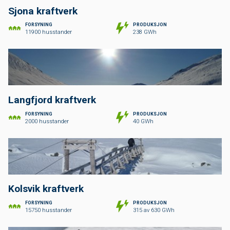
av vÃ¥r hjemmeside.
Sjona kraftverk
Les mer
Lukk
FORSYNING
PRODUKSJON
11900 husstander
238 GWh
Langfjord kraftverk
FORSYNING
PRODUKSJON
2000 husstander
40 GWh
Kolsvik kraftverk
FORSYNING
PRODUKSJON
15750 husstander
315 av 630 GWh