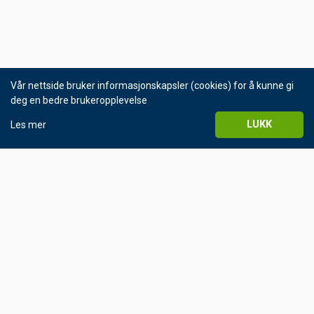
Vår nettside bruker informasjonskapsler (cookies) for å kunne gi
deg en bedre brukeropplevelse
LUKK
Les mer
© Helgeland Kraft AS 2016
Personvernerklæring
KONTAKT OSS
75 10 00 00
man-fre kl 0900-1500