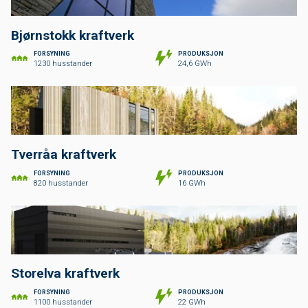
Bjørnstokk kraftverk
FORSYNING
PRODUKSJON
1230 husstander
24,6 GWh
Tverråa kraftverk
FORSYNING
PRODUKSJON
820 husstander
16 GWh
Storelva kraftverk
FORSYNING
PRODUKSJON
1100 husstander
22 GWh