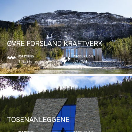
ØVRE FORSLAND KRAFTVERK
FORSYNING
PRODUKSJON
1700 husstander
33 GWh
TOSENANLEGGENE