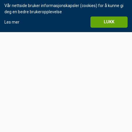
Vår nettside bruker informasjonskapsler (cookies) for å kunne gi
deg en bedre brukeropplevelse
LUKK
Les mer
© Helgeland Kraft 2016
Personvernerklæring
KONTAKT OSS
Sentralbord 75 10 00 00
Man-fre kl 0900-1500