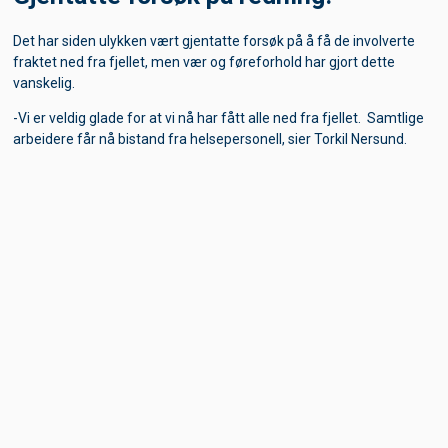
gang du besÃ¸ker siden.
Det har siden ulykken vært gjentatte forsøk på å få de involverte
Vi samler ogsÃ¥ inn anonym informasjon om hva de
fraktet ned fra fjellet, men vær og føreforhold har gjort dette
enkelte brukerne gjÃ¸r pÃ¥ vÃ¥re sider. Dette gjÃ¸r vi for Ã¥
vanskelig.
kunne forbedre vÃ¥re tjenester. Vi bruker ikke cookies for
Ã¥ samle sensitiv personlig informasjon. Du kan til enhver
-Vi er veldig glade for at vi nå har fått alle ned fra fjellet. Samtlige
tid gjÃ¸re endringer i nettleseren din og blokkere cookies.
arbeidere får nå bistand fra helsepersonell, sier Torkil Nersund.
Ved Ã¥ blokkere alle cookies kan du miste tilgangen til deler
av vÃ¥r hjemmeside.
Les mer
Lukk