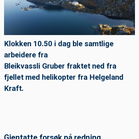
Klokken 10.50 i dag ble samtlige
arbeidere fra
Bleikvassli Gruber fraktet ned fra
fjellet med helikopter fra Helgeland
Kraft.
Om bruk av cookies
PÃ¥ noen deler av www.helgelandkraft.no benyttes
informasjonskapsler, sÃ¥kalte cookies. PÃ¥ sider som
krever pÃ¥logging (Min side) vil det lagres informasjon om
Gjentatte forsøk på redning.
hvem du er slik at du slipper Ã¥ skrive inn hvem du er neste